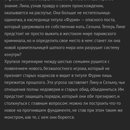
знание. Лина, узнав правду о своем происхождении,
оказывается на распутье. Она больше не мстительница-
одиночка, а наследница титула «Фурия» — опасного поста,
который удерживала ее собственная мать, Сельма. Теперь Лине
предстоит не просто выжить в жестоком мире парижского
криминала, но и определить свое место в нем: станет ли она
новой хранительницей шаткого мира или разрушит систему
изнутри?
Хрупкое перемирие между шестью семьями рушится с
появлением нового, безжалостного игрока, который не
признает старых кодексов и видит в титуле Фурии лишь
пережиток прошлого. Эта угроза заставляет Лину и Сельму, чьи
отношения полны недоверия и старых обид, объединиться. Им
предстоит защищать порядок, который они обе презирают, и
столкнуться с главным вопросом: можно ли построить что-то
новое на прогнившем фундаменте, не став при этом таким же
монстром, как те, с кем они борются.