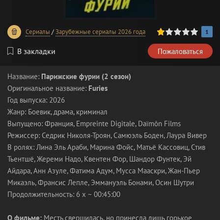
20
1
2
3
4
5
Сериалы
/
Зарубежные сериалы 2026 года
1
В закладки
Пожаловаться
Название:
Парижские фурии (2 сезон)
Оригинальное название:
Furies
Год выпуска: 2026
Жанр: Боевик, драма, криминал
Выпущено: Франция, Empreinte Digitale, Daïmôn Films
Режиссер: Седрик Николя-Троян, Самюэль Боден, Лаура Вивер
В ролях: Лина Эль Араби, Марина Фойс, Матьё Кассовиц, Стив
Тьентшё, Жереми Надо, Квентен Фор, Шандор Фунтек, Эй
Айдара, Анн Азуле, Фатима Адум, Мусса Мааскри, Жан-Пьер
Микаэль, Франсис Лепле, Эммануэль Бонами, Осин Шутри
Продолжительность: 6 х ~ 00:45:00
О фильме:
Месть свершилась, но принесла лишь горькое