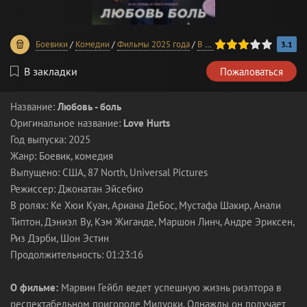
60
1
2
3
4
5
Боевики
/
Комедии
/
Фильмы 2025 года
/
В хорошем качестве
/
Лучши
3.1
В закладки
Пожаловаться
Название:
Любовь - боль
Оригинальное название:
Love Hurts
Год выпуска: 2025
Жанр: Боевик, комедия
Выпущено: США, 87 North, Universal Pictures
Режиссер: Джонатан Эйсебио
В ролях: Ке Хюи Куан, Ариана ДеБос, Мустафа Шакир, Анали
Типтон, Дэниэл Ву, Кэм Жиганде, Маршон Линч, Андре Эриксен,
Риз Дэрби, Шон Эстин
Продолжительность: 01:23:16
О фильме:
Марвин Гейбл ведет успешную жизнь риэлтора в
респектабельном пригороде Милуоки. Однажды он получает