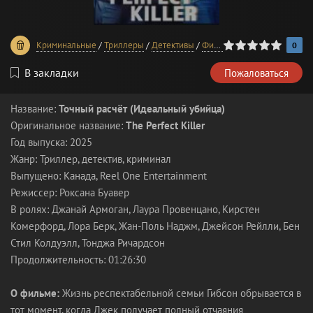
0
1
2
3
4
5
Криминальные
/
Триллеры
/
Детективы
/
Фильмы 2025 года
0
В закладки
Пожаловаться
Название:
Точный расчёт (Идеальный убийца)
Оригинальное название:
The Perfect Killer
Год выпуска: 2025
Жанр: Триллер, детектив, криминал
Выпущено: Канада, Reel One Entertainment
Режиссер: Роксана Буавер
В ролях: Джанай Армоган, Лаура Провенцано, Кирстен
Комерфорд, Лора Берк, Жан-Поль Наджм, Джейсон Рейлли, Бен
Стил Колдуэлл, Тонджа Ричардсон
Продолжительность: 01:26:30
О фильме:
Жизнь респектабельной семьи Гибсон обрывается в
тот момент, когда Джек получает полный отчаяния