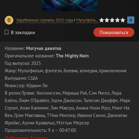
0
1
2
3
4
5
Зарубежные сериалы 2025 года
/
Мультфильмы
0
В закладки
Пожаловаться
Название:
Могучая девятка
Оригинальное название:
The Mighty Nein
Год выпуска: 2025
Жанр: Мультфильм, фэнтези, боевик, комедия, приключения
Выпущено: США
Режиссер: Юджин Ли
В ролях:Трэвис Уиллингхэм, Мариша Рэй, Сэм Ригел, Лора
Бэйли, Лиам О’Брайен, Эшли Джонсон, Талесин Джаффе, Марк
Стронг, Алан Камминг, Тим Макгро, Аника Нони Роуз, Минг‑На
Вен, Грэм Мактавиш, Т’Ниа Миллер, Иванна Сахно, Джонатан
Фрейкс, Аулии Кравальо, Мэттью Мерсер
Продолжительность: 9 x ~ 00:47:00
Добавлена 9 серия