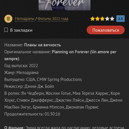
60
1
2
3
4
5
Мелодрамы
/
Фильмы 2022 года
2.5
В закладки
Пожаловаться
Название:
Планы на вечность
Оригинальное название:
Planning on Forever (Un amore per
sempre)
Год выпуска: 2022
Жанр: Мелодрама
Выпущено: США, CMW Spring Productions
Режиссер: Дэнни Дж. Бойл
В ролях: Ян Чедберн, Жослин Готье, Миа Тереза Харрис, Кори
Хоукс, Стивен Джефферис, Джастин Лэйси, Джесси Лян, Дженн
МакЛин-Энгус, Брианна Мэпсон, Джонатан Пурвис
Продолжительность: 01:30:16
О фильме:
Эмма всегда жила по расписанию: деловые встречи,