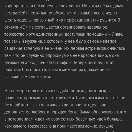
корпоративы и бесконечные чек-листы. Но когда её младшая
сестра Кейт неожиданно объявляет о свадьбе всего через
шесть недель, привычный мир перфекционистки рушится. В
отчаянии Эмма соглашается организовать идеальное
торжество, хотя единственный доступный помощник — Лиам,
тот самый мужчина, с которым у неё было самое нелепое
свидание вслепую в её жизни. Их первая встреча закончилась
тем, что он случайно опрокинул на неё красное вино, а она
назвала его "ходячей катастрофой". Теперь им предстоит
работать бок о бок, скрывая взаимное раздражение за
фальшивыми улыбками.
Но по мере подготовки к свадьбе неожиданные искры
начинают проскакивать между ними. Лиам, оказывается, не так
безнадёжен — его хаотичная креативность идеально
дополняет её любовь к порядку. Когда Эмма обнаруживает, что
с нетерпением ждёт их совместных безумных идей больше,
чем самого торжества, она понимает: возможно, лучшие