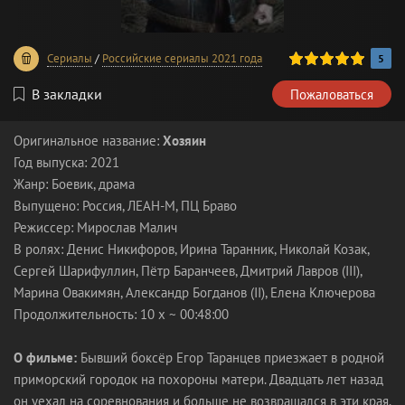
100
1
2
3
4
5
Сериалы
/
Российские сериалы 2021 года
5
В закладки
Пожаловаться
Оригинальное название:
Хозяин
Год выпуска: 2021
Жанр: Боевик, драма
Выпущено: Россия, ЛЕАН-М, ПЦ Браво
Режиссер: Мирослав Малич
В ролях: Денис Никифоров, Ирина Таранник, Николай Козак,
Сергей Шарифуллин, Пётр Баранчеев, Дмитрий Лавров (III),
Марина Овакимян, Александр Богданов (II), Елена Ключерова
Продолжительность: 10 x ~ 00:48:00
О фильме:
Бывший боксёр Егор Таранцев приезжает в родной
приморский городок на похороны матери. Двадцать лет назад
он уехал на соревнования и больше не возвращался в эти края.