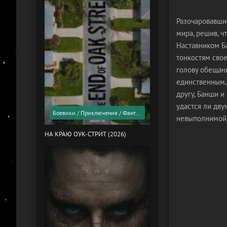
Разочаровавши
мира, решив, ч
Наставником Б
тонкостям свое
голову обещан
единственным, 
другу, Банши и
удастся ли дв
Боевики / Приключения / Фантастика / Фильмы 2026 года / Скоро в кино
невыполнимой
НА КРАЮ ОУК-СТРИТ (2026)