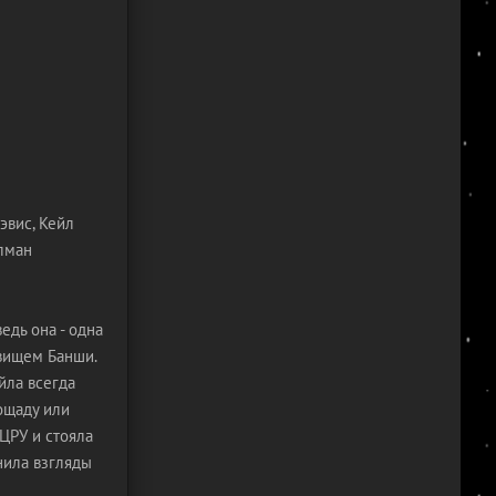
эвис, Кейл
лман
дь она - одна
вищем Банши.
йла всегда
пощаду или
ЦРУ и стояла
енила взгляды