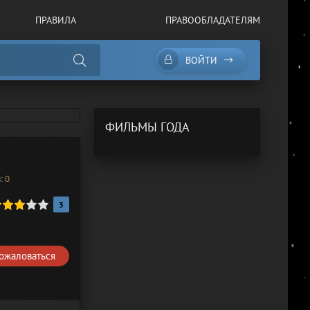
ПРАВИЛА
ПРАВООБЛАДАТЕЛЯМ
ВОЙТИ
ФИЛЬМЫ ГОДА
в:
0
/
Фильмы 2022 года
3
ожаловаться