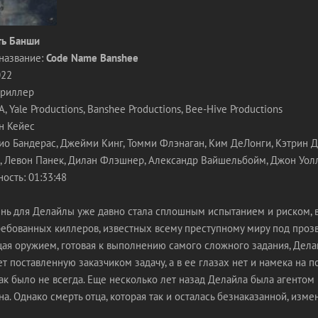
ть Банши
название:
Code Name Banshee
022
триллер
 Yale Productions, Banshee Productions, Bee-Hive Productions
н Кейес
ио Бандерас, Джейми Кинг, Томми Флэнаган, Ким ДеЛонги, Кэтрин Д
, Левон Панек, Дилан Флэшнер, Александр Вайшельбойм, Джон Уол
ость: 01:33:48
ь для Делайлы уже давно стала сплошным испытанием и риском, ве
ребованных киллеров, известных всему преступному миру под проз
ая оружием, готовая к выполнению самого сложного задания, Дела
т поставленную заказчиком задачу, а в ее глазах нет и намека на 
ак было не всегда. Еще несколько лет назад Делайла была агентом 
на. Однако смерть отца, которая так и осталась безнаказанной, изм