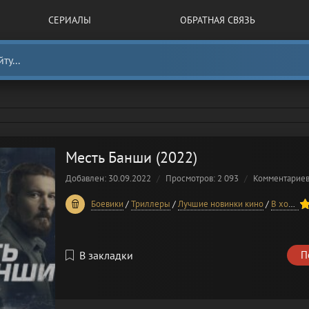
СЕРИАЛЫ
ОБРАТНАЯ СВЯЗЬ
Месть Банши (2022)
Добавлен: 30.09.2022
Просмотров: 2 093
Комментарие
60
1
2
3
4
5
Боевики
/
Триллеры
/
Лучшие новинки кино
/
В хорошем качестве
В закладки
П