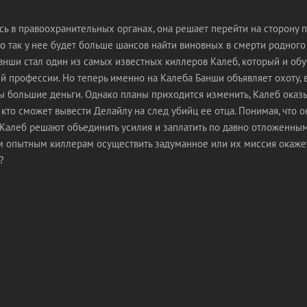
сь в правоохранительных органах, она решает перейти на сторону 
то так у нее будет больше шансов найти виновных в смерти родного
анши стал один из самых известных киллеров Калеб, который и обу
й профессии. Но теперь именно на Калеба Банши объявляет охоту, в
ы большие деньги. Однако планы приходится изменить, Калеб оказ
кто сможет вывести Делайлу на след убийц ее отца. Понимая, что 
 Калеб решают объединить усилия и заплатить по давно отложенным
ум опытным киллерам осуществить задуманное или их миссия окаже
?