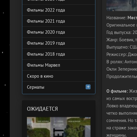
Фильмы 2022 года
Название:
Мес
Фильмы 2021 года
Оригинальное 
Фильмы 2020 года
Год выпуска: 2
Жанр: Боевик, 
Фильмы 2019 года
Выпущено: США,
Фильмы 2018 года
Режиссер: Джо
В ролях: Антон
Фильмы Марвел
Окли Зеперник
Скоро в кино
Продолжительн
Сериалы
О фильме:
Жизн
из самых вост
Ловко владеющ
ОЖИДАЕТСЯ
четко выполняе
сомнения. Но т
на страже зако
женщины.