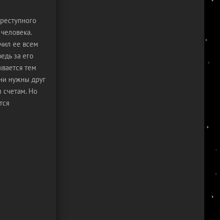
преступного
 человека.
чил ее всем
едь за его
ывается тем
они нужны друг
 счетам. Но
тся