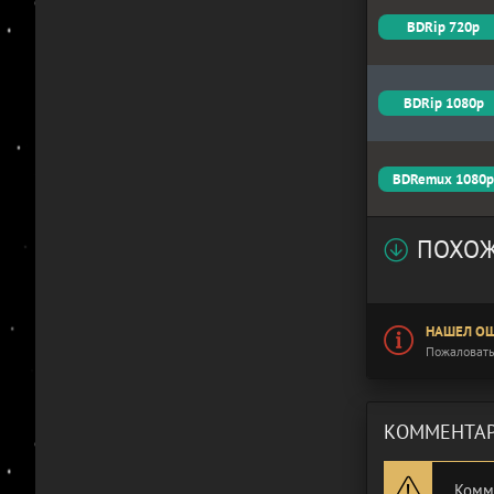
BDRip 720p
BDRip 1080p
BDRemux 1080
ПОХОЖ
НАШЕЛ ОШ
Пожаловать
КОММЕНТАР
Комм