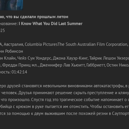
аю, что вы сделали прошлым летом
название:
I Know What You Did Last Summer
025
Австралия, Columbia PicturesThe South Australian Film Corporation, 
нн Робинсон
н Клайн, Чейз Суи Уондерс, Джона Хауэр-Кинг, Тайрик Лешон Уизерс
, Фредди Принц мл., Дженнифер Лав Хьюитт, Габбриетт, Остин Нико
ость: 01:42:14
ро друзей становятся невольными виновниками автокатастрофы, в 
т человек. Друзья принимают решение скрыть преступление и кляну
, что произошло. Спустя год это трагическое событие напоминает о 
бийца с крюком в руке пытается им отомстить. Чтобы остановить е
ся за помощью к двум выжившим после похожей резни в Саутпорте