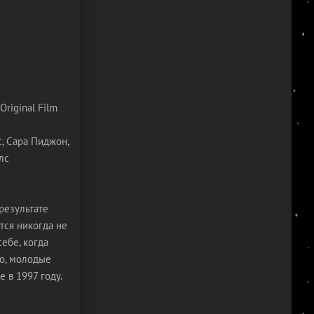
Original Film
, Сара Пиджон,
лс
результате
тся никогда не
себе, когда
го, молодые
 в 1997 году.