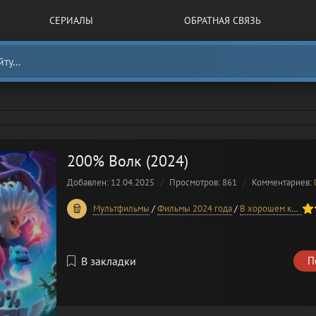
СЕРИАЛЫ
ОБРАТНАЯ СВЯЗЬ
200% Волк (2024)
Добавлен: 12.04.2025
Просмотров: 861
Комментариев:
60
1
2
3
4
5
Мультфильмы
/
Фильмы 2024 года
/
В хорошем качестве
В закладки
П