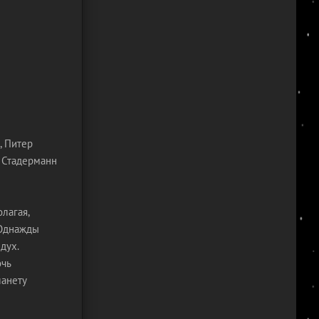
, Питер
с Стадерманн
лагая,
 Однажды
дух.
очь
ланету