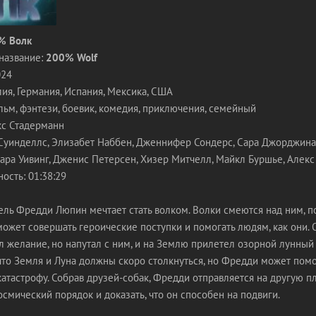
% Волк
название:
200% Wolf
024
лия, Германия, Испания, Мексика, США
ьм, фэнтези, боевик, комедия, приключения, семейный
кс Стадерманн
 Суинделлс, Элизабет Наббен, Дженнифер Сондерс, Сара Джорджина
ара Уивинг, Дженис Петерсен, Хизер Митчелл, Майкл Буршье, Алек
ость: 01:38:29
ль Фредди Люпин мечтает стать волком. Волки смеются над ним, по
может совершать героические поступки и помогать людям, как они.
 желание, но напутал с ним, и на Землю прилетел озорной лунный 
 что Земля и Луна должны скоро столкнуться, но Фредди может пом
атастрофу. Собрав друзей-собак, Фредди отправляется на другую п
осмический порядок и доказать, что он способен на подвиги.