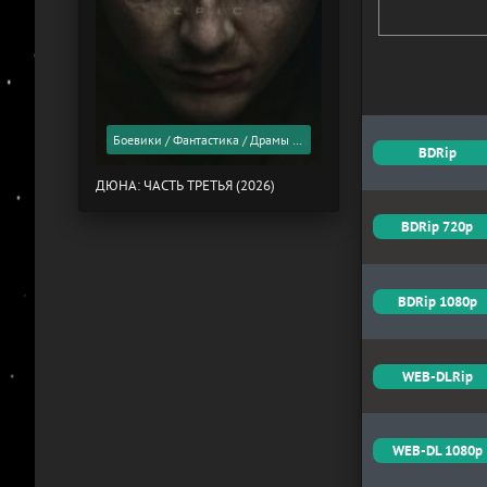
Боевики / Фантастика / Драмы / Фильмы 2026 года / Скоро в кино
BDRip
ДЮНА: ЧАСТЬ ТРЕТЬЯ (2026)
BDRip 720p
BDRip 1080p
WEB-DLRip
WEB-DL 1080p