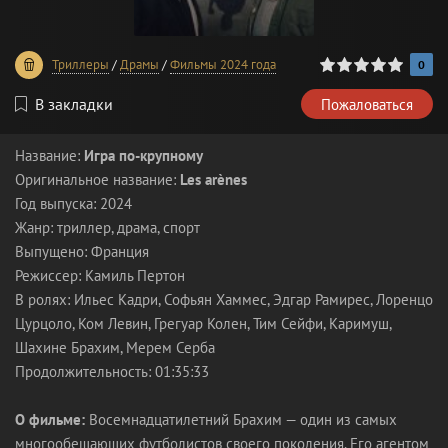
0
1
2
3
4
5
Триллеры
/
Драмы
/
Фильмы 2024 года
0
В закладки
Пожаловаться
Название:
Игра по-крупному
Оригинальное название:
Les arènes
Год выпуска: 2024
Жанр: триллер, драма, спорт
Выпущено: Франция
Режиссер: Камиль Пертон
В ролях: Ильес Кадри, Софьян Хаммес, Эдгар Рамирес, Лоренцо
Цурцоло, Ком Левин, Грегуар Колен, Тим Сейфи, Каримуш,
Шахине Брахим, Мерем Серба
Продолжительность: 01:35:33
О фильме:
Восемнадцатилетний Брахим — один из самых
многообещающих футболистов своего поколения. Его агентом