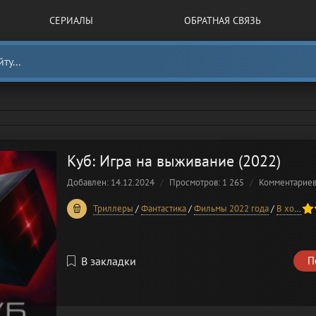
СЕРИАЛЫ
ОБРАТНАЯ СВЯЗЬ
Куб: Игра на выживание (2022)
Добавлен: 14.12.2024
Просмотров: 1 265
Комментарие
60
1
2
3
4
5
Триллеры
/
Фантастика
/
Фильмы 2022 года
/
В хорошем качестве
В закладки
П