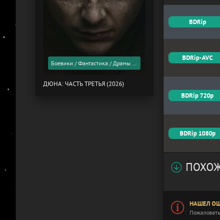
BDRip
BDRip-AVC
Боевики / Фантастика / Драмы / Фильмы 2026 года / Скоро в кино
ДЮНА: ЧАСТЬ ТРЕТЬЯ (2026)
BDRip 720p
BDRip 1080p
ПОХОЖ
НАШЕЛ ОШ
Пожаловать