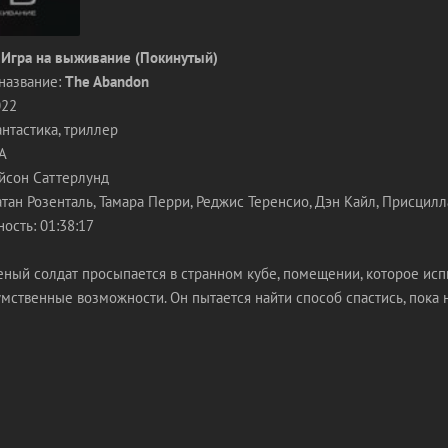
 Игра на выживание (Покинутый)
название:
The Abandon
022
нтастика, триллер
А
йсон Саттерлунд
тан Розенталь, Тамара Перри, Реджис Теренсио, Дэн Кайл, Присцилл
ость: 01:38:17
ный солдат просыпается в странном кубе, помещении, которое исп
мственные возможности. Он пытается найти способ спастись, пока 