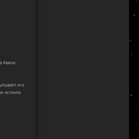
а Авила
ытывает его
не истекло