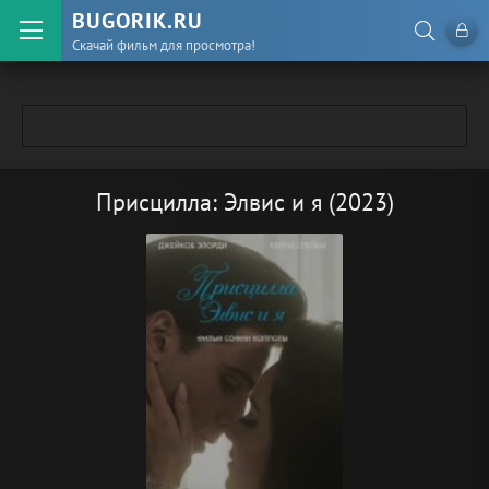
BUGORIK.RU
Скачай фильм для просмотра!
Присцилла: Элвис и я (2023)