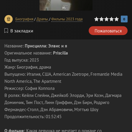
0
1
2
3
4
5
Биография
/
Драмы
/
Фильмы 2023 года
0
В закладки
Пожаловаться
Название:
Присцилла: Элвис и я
Оригинальное название:
Priscilla
Год выпуска: 2023
Жанр: Биография, драма
Выпущено: Италия, США, American Zoetrope, Fremantle Media
North America, The Apartment
Режиссер: София Коппола
В ролях: Кейли Спейни, Джейкоб Элорди, Эри Коэн, Дагмара
Доминчик, Тим Пост, Линн Гриффин, Дэн Бирн, Родриго
Фернандес-Столл, Дэн Абрамовичи, Мэттью Шоу
Продолжительность: 01:52:45
О фильме:
Какая девушка не мечтает о романе со