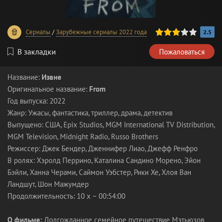
60
1
2
3
4
5
Сериалы
/
Зарубежные сериалы 2022 года
2.5
В закладки
Пожаловаться
Название:
Извне
Оригинальное название:
From
Год выпуска: 2022
Жанр: Ужасы, фантастика, триллер, драма, детектив
Выпущено: США, Epix Studios, MGM International TV Distribution,
MGM Television, Midnight Radio, Russo Brothers
Режиссер: Джек Бендер, Дженнифер Лиао, Джефф Ренфро
В ролях: Хэролд Перрино, Каталина Сандино Морено, Эйон
Бэйли, Ханна Черами, Саймон Уэбстер, Рики Хе, Хлоя Ван
Ландшут, Шон Мажумдер
Продолжительность: 10 x ~ 00:54:00
О фильме:
Долгожданное семейное путешествие Мэтьюзов