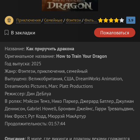
80
1
2
3
4
5
Приключения
/
Семейные
/
Фэнтези
/
Фильмы 2025 года
/
В хорошем
3.9
В закладки
Пожаловаться
Название:
Как приручить дракона
Оригинальное название:
How to Train Your Dragon
Год выпуска: 2025
Жанр: Фэнтези, приключения, семейный
Выпущено: Великобритания, США, DreamWorks Animation,
Dreamworks Pictures, Marc Platt Productions
Режиссер: Дин ДеБлуа
В ролях: Мэйсон Темз, Нико Паркер, Джерард Батлер, Джулиан
Деннисон, Gabriel Howell, Бронвин Джеймс, Гарри Тревальдвин,
Ник Фрост, Рут Кодд, Мюррэй МакАртур
Продолжительность: 01:57:44
Описание:
В мире, где викинги и драконы веками сражаются