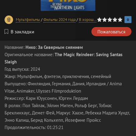
0
1
2
3
4
5
Мультфильмы
/
Фильмы 2024 года
/
В хорошем качестве
0
В закладки
Пожаловаться
Название:
Нико: За Северным сиянием
Оригинальное название:
The Magic Reindeer: Saving Santas
Sleigh
Год выпуска: 2024
Жанр: Мультфильм, фэнтези, приключения, семейный
Выпущено: Финляндия, Германия, Дания, Ирландия / Anima
Vitae, Animaker, Ulysses Filmproduktion
Режиссер: Кари Юуусонен, Юрген Лердам
В ролях: Пол Тайлак, Эйлин Митен, Рольф Берг, Тобиас
Бреклинхаус, Демет Фей, Маркус Хаазе, Ребекка Мадита Хундт,
Энно Калиш, Бернд Кольхепп, Йозефине Пройсс
Продолжительность: 01:25:21