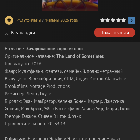
0
1
2
3
4
5
Мультфильмы
/
Фильмы 2026 года
0
В закладки
Пожаловаться
Название:
Зачарованное королевство
Оригинальное название:
The Land of Sometimes
Год выпуска: 2026
Жанр: Мультфильм, фэнтези, семейный, полнометражный
Выпущено: Великобритания, США, Индия, Cosmo-Giantwheel,
Brooksfilms, Nottage Productions
Режиссер: Леон Джусен
В ролях: Эван МакГрегор, Хелена Бонем Картер, Джессика
Хенвик, Мэл Брукс, Эйса Баттерфилд, Алиша Уир, Терри Джонс,
Грегори Гаджон, Стивен Эштон Фрэнк
Продолжительность: 01:33:13
О фильме:
Близнецы Эльфи и Элиз с нетерпением ждут