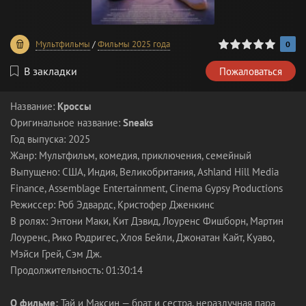
0
1
2
3
4
5
Мультфильмы
/
Фильмы 2025 года
0
В закладки
Пожаловаться
Название:
Кроссы
Оригинальное название:
Sneaks
Год выпуска: 2025
Жанр: Мультфильм, комедия, приключения, семейный
Выпущено: США, Индия, Великобритания, Ashland Hill Media
Finance, Assemblage Entertainment, Cinema Gypsy Productions
Режиссер: Роб Эдвардс, Кристофер Дженкинс
В ролях: Энтони Маки, Кит Дэвид, Лоуренс Фишборн, Мартин
Лоуренс, Рико Родригес, Хлоя Бейли, Джонатан Кайт, Куаво,
Мэйси Грей, Сэм Дж.
Продолжительность: 01:30:14
О фильме:
Тай и Максин — брат и сестра, неразлучная пара