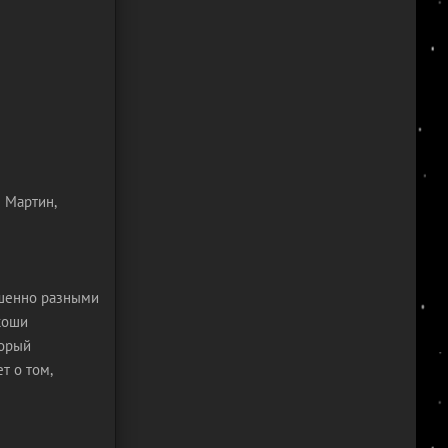
н Мартин,
ршенно разными
коши
торый
т о том,