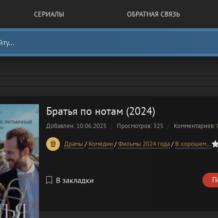
СЕРИАЛЫ
ОБРАТНАЯ СВЯЗЬ
Братья по нотам (2024)
Добавлен: 10.06.2025
Просмотров: 325
Комментариев:
0
1
2
3
4
5
Драмы
/
Комедии
/
Фильмы 2024 года
/
В хорошем качестве
В закладки
П