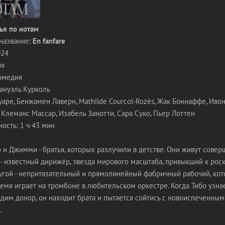
ья по нотам
название:
En fanfare
024
ия
комедия
ануэль Курколь
уаре, Бенжамен Лаверн, Mathilde Courcol-Rozès, Жак Боннаффе, Иво
, Клеманс Массар, Изабель Занотти, Сара Суко, Пьер Лоттен
ость: 1 ч 43 мин
 и Джимми - братья, которых разлучили в детстве. Они живут сове
 - известный дирижёр, звезда мирового масштаба, привыкший к рос
ругой - непритязательный и прямолинейный фабричный рабочий, ко
емя играет на тромбоне в любительском оркестре. Когда Тибо узнае
дим донор, он находит брата и пытается сойтись с новоиспеченным
.