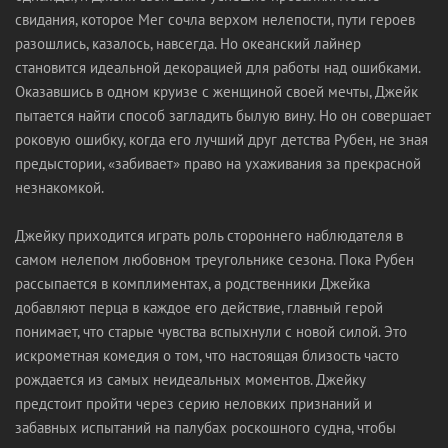
свидания, которое Мег сочла верхом нелепости, пути героев
разошлись, казалось, навсегда. Но океанский лайнер
становится идеальной декорацией для работы над ошибками.
Оказавшись в одном круизе с женщиной своей мечты, Джейк
пытается найти способ загладить былую вину. Но он совершает
роковую ошибку, когда его лучший друг детства Рубен, не зная
предыстории, «забивает» право на ухаживания за прекрасной
незнакомкой.
Джейку приходится играть роль стороннего наблюдателя в
самом нелепом любовном треугольнике сезона. Пока Рубен
рассыпается в комплиментах, а родственники Джейка
добавляют перца в каждое его действие, главный герой
понимает, что старые чувства вспыхнули с новой силой. Это
искрометная комедия о том, что настоящая близость часто
рождается из самых неидеальных моментов. Джейку
предстоит пройти через серию неловких признаний и
забавных испытаний на палубах роскошного судна, чтобы