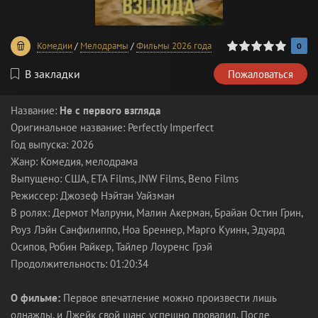
0
1
2
3
4
5
Комедии
/
Мелодрамы
/
Фильмы 2026 года
0
В закладки
Пожаловаться
Название:
Не с первого взгляда
Оригинальное название: Perfectly Imperfect
Год выпуска: 2026
Жанр: Комедия, мелодрама
Выпущено: США, ETA Films, JNW Films, Beno Films
Режиссер: Джозеф Нэйтан Уайзман
В ролях: Дермот Малруни, Малин Акерман, Брайан Остин Грин,
Роуз Лэйн Санфилиппо, Ноа Бреннер, Марго Куинн, Эдуард
Осипов, Робин Райкер, Тайлер Лоуренс Грэй
Продолжительность: 01:20:34
О фильме:
Первое впечатление можно произвести лишь
однажды, и Джейк свой шанс успешно провалил. После