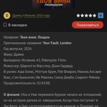
0
1
2
3
4
5
Драмы
/
Фильмы 2026 года
0
В закладки
Пожаловаться
Название:
Твоя вина: Лондон
Оригинальное название:
Your Fault: London
Год выпуска: 2026
Жанр: Драма
Выпущено: Испания, 42, Pokeepsie Films
Режиссер: Шарлотта Фасслер, Дэни Гирдвуд
В ролях: Аша Бэнкс, Мэттью Брум, Рэй Фиарон, Николь Ансари-
Кокс, Сэм Бьюкэнэн, Ив Маклин, Секоу Диаби, Скарлет Рэйнер
Продолжительность: 02:43:00
О фильме:
Ноа и Ник пережили бурное начало их отношений,
но их история далека от завершения. Когда Ноа поступает в
Оксфорд, а Ник сосредотачивается на карьере в Лондоне, их