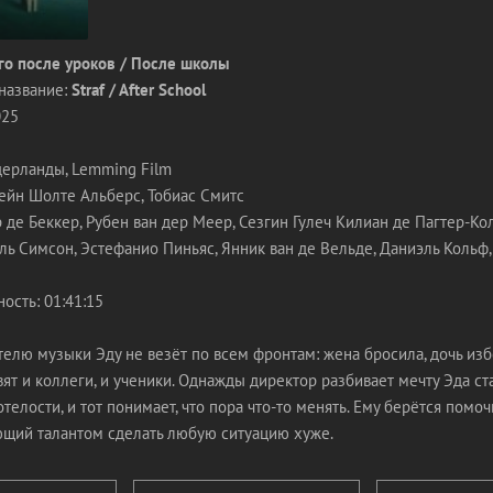
го после уроков / После школы
название:
Straf / After School
025
ерланды, Lemming Film
ейн Шолте Альберс, Тобиас Смитс
р де Беккер, Рубен ван дер Меер, Сезгин Гулеч Килиан де Пагтер-Ко
ль Симсон, Эстефанио Пиньяс, Янник ван де Вельде, Даниэль Кольф,
ость: 01:41:15
елю музыки Эду не везёт по всем фронтам: жена бросила, дочь избе
вят и коллеги, и ученики. Однажды директор разбивает мечту Эда ст
отелости, и тот понимает, что пора что-то менять. Ему берётся помо
ющий талантом сделать любую ситуацию хуже.