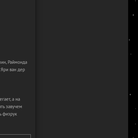
лин, Раймонда
 Яри ван дер
гает, а на
ать завучем
чь физрук