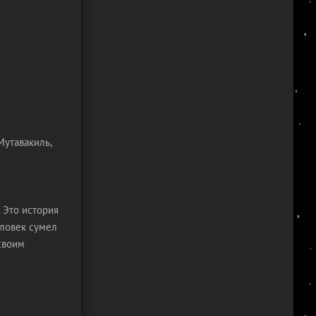
Мутавакиль,
 Это история
еловек сумел
своим