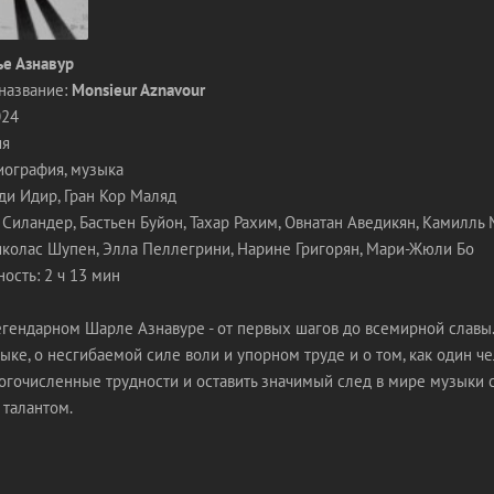
е Азнавур
название:
Monsieur Aznavour
024
ия
иография, музыка
ди Идир, Гран Кор Маляд
 Силандер, Бастьен Буйон, Тахар Рахим, Овнатан Аведикян, Камилль 
иколас Шупен, Элла Пеллегрини, Нарине Григорян, Мари-Жюли Бо
ость: 2 ч 13 мин
гендарном Шарле Азнавуре - от первых шагов до всемирной славы.
зыке, о несгибаемой силе воли и упорном труде и о том, как один ч
огочисленные трудности и оставить значимый след в мире музыки 
талантом.