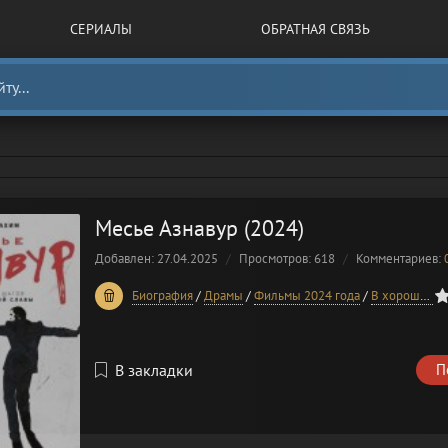
СЕРИАЛЫ
ОБРАТНАЯ СВЯЗЬ
Месье Азнавур (2024)
Добавлен: 27.04.2025
Просмотров: 618
Комментариев:
0
1
2
3
4
5
Биография
/
Драмы
/
Фильмы 2024 года
/
В хорошем качестве
В закладки
П