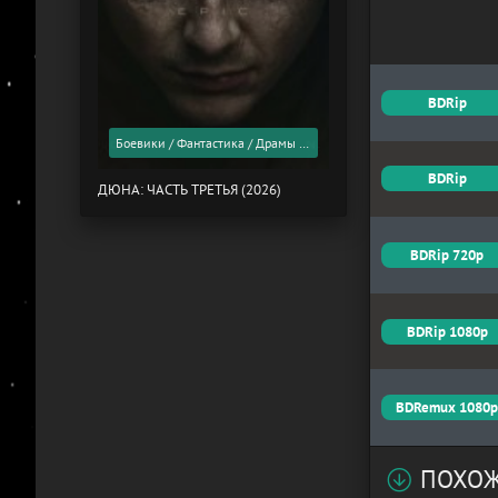
BDRip
Боевики / Фантастика / Драмы / Фильмы 2026 года / Скоро в кино
BDRip
ДЮНА: ЧАСТЬ ТРЕТЬЯ (2026)
BDRip 720p
BDRip 1080p
BDRemux 1080
ПОХОЖ