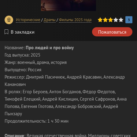
60
1
2
3
4
5
Исторические
/
Драмы
/
Фильмы 2025 года
3
В закладки
Пожаловаться
Название:
Про людей и про войну
Год выпуска: 2025
Жанр: военный, драма, история
Выпущено: Россия
Режиссер: Дмитрий Пасичнюк, Андрей Красавин, Александр
Кананович
В ролях: Егор Бероев, Антон Богданов, Фёдор Федотов,
Тимофей Елецкий, Андрей Кислицин, Сергей Сафронов, Анна
Попова, Евгения Глотова, Александр Бобровский, Андрей
Пынзару
Продолжительность: 1 ч 30 мин
Описание:
Великая отечественная война. Миллионы советских