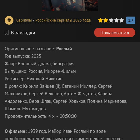
40
1
2
3
4
5
Сериалы
/
Российские сериалы 2025 года
1.7
В закладки
Пожаловаться
Оригинальное название:
Рослый
Год выпуска: 2025
Жанр: Военный, драма, биография
Выпущено: Россия, Миррен-Фильм
Режиссер: Николай Никитин
В ролях: Кирилл Зайцев (II), Евгений Миллер, Сергей
Маховиков, Сергей Векслер, Артем Федотов, Карина
Андоленко, Вера Шпак, Сергей Ходьков, Полина Маркелова,
Шамиль Мухамедов
Продолжительность: 4 х ~ 00:50:00
О фильме:
1939 год. Майор Иван Рослый по воле
недоброжелателей оказывается в самом пекле советско-