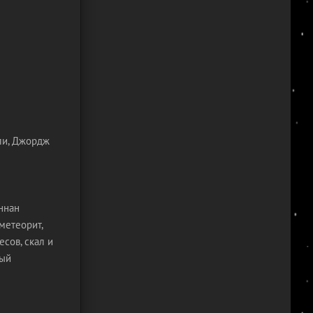
ли, Джордж
ннан
метеорит,
сов, скал и
рый