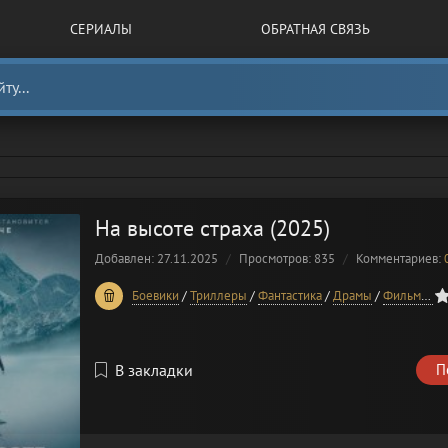
СЕРИАЛЫ
ОБРАТНАЯ СВЯЗЬ
На высоте страха (2025)
Добавлен: 27.11.2025
Просмотров: 835
Комментариев:
0
1
2
3
4
5
Боевики
/
Триллеры
/
Фантастика
/
Драмы
/
Фильмы 2025 года
В закладки
П