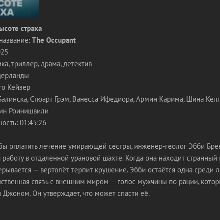
ысоте страха
название:
The Occupant
025
ка, триллер, драма, детектив
дерланды
го Кейзер
Балинска, Стюарт Грэм, Ванесса Ифедиора, Армин Карима, Шина Кел
тин Роинишвили
ость: 01:45:26
ы оплатить лечение умирающей сестры, инженер-геолог Эбби Бре
 работу в отдалённой урановой шахте. Когда она находит странный 
рывается — вертолёт терпит крушение. Эбби остаётся одна среди ле
нственная связь с внешним миром — голос мужчины по рации, кото
 Джоном. Он утверждает, что может спасти её.