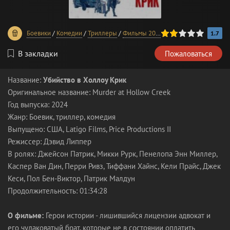
40
1
2
3
4
5
Боевики
/
Комедии
/
Триллеры
/
Фильмы 2024 года
1.7
В закладки
Пожаловаться
Название:
Убийство в Холлоу Крик
Оригинальное название: Murder at Hollow Creek
Год выпуска: 2024
Жанр: Боевик, триллер, комедия
Выпущено: США, Latigo Films, Price Productions II
Режиссер: Дэвид Липпер
В ролях: Джейсон Патрик, Микки Рурк, Пенелопа Энн Миллер,
Каспер Ван Дин, Перри Ривз, Тиффани Хайнс, Кели Прайс, Джек
Кеси, Пол Бен-Виктор, Патрик Малдун
Продолжительность: 01:34:28
О фильме:
Герои истории - лишившийся лицензии адвокат и
его чудаковатый брат, которые не в состоянии оплатить