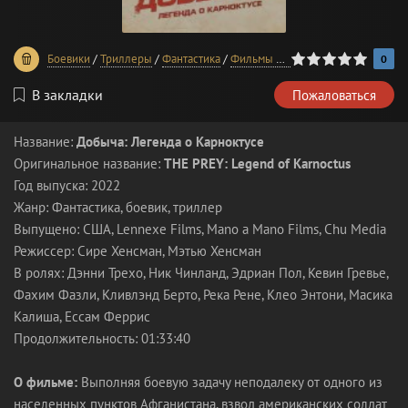
0
1
2
3
4
5
Боевики
/
Триллеры
/
Фантастика
/
Фильмы 2022 года
0
В закладки
Пожаловаться
Название:
Добыча: Легенда о Карноктусе
Оригинальное название:
THE PREY: Legend of Karnoctus
Год выпуска: 2022
Жанр: Фантастика, боевик, триллер
Выпущено: США, Lennexe Films, Mano a Mano Films, Chu Media
Режиссер: Сире Хенсман, Мэтью Хенсман
В ролях: Дэнни Трехо, Ник Чинланд, Эдриан Пол, Кевин Гревье,
Фахим Фазли, Кливлэнд Берто, Река Рене, Клео Энтони, Масика
Калиша, Ессам Феррис
Продолжительность: 01:33:40
О фильме:
Выполняя боевую задачу неподалеку от одного из
населенных пунктов Афганистана, взвод американских солдат