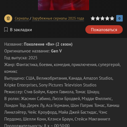
0
1
2
3
4
5
Сериалы
/
Зарубежные сериалы 2025 года
0
В закладки
Пожаловаться
Название:
Поколение «Ви» (2 сезон)
Оригинальное название:
Gen V
Год выпуска: 2025
Жанр: Фантастика, боевик, комедия, приключения, супергерой,
комикс
Выпущено: США, Великобритания, Канада, Amazon Studios,
Kripke Enterprises, Sony Pictures Television Studios
Режиссер: Стив Бойум, Карен Гавиола, Томас Шнауц
В ролях: Жасмин Сабино, Лиззи Бродвей, Мэдди Филлипс,
Лондон Тор, Дерек Лу, Аса Германн, Шон Патрик Томас, Хамиш
Линклэйтер, Чейс Кроуфорд, Майа Джей Бастидас, Чэнс
Пердомо, Шелли Конн, Клэнси Браун, Стейси Макганнигл
Продолжительность: 8 x ~ 00:50:00