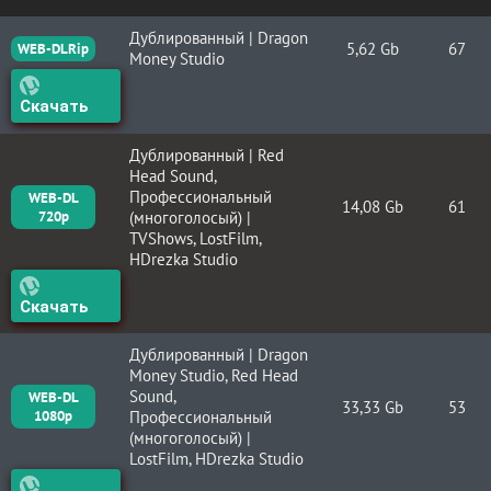
Дублированный | Dragon
5,62 Gb
67
WEB-DLRip
Money Studio
Скачать
Дублированный | Red
Head Sound,
Профессиональный
WEB-DL
14,08 Gb
61
720p
(многоголосый) |
TVShows, LostFilm,
HDrezka Studio
Скачать
Дублированный | Dragon
Money Studio, Red Head
Sound,
WEB-DL
33,33 Gb
53
1080p
Профессиональный
(многоголосый) |
LostFilm, HDrezka Studio