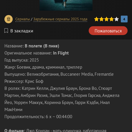
80
1
2
3
4
5
Сериалы
/
Зарубежные сериалы 2025 года
4
В закладки
Пожаловаться
Название:
В полете (В пике)
Оригинальное название:
In Flight
Год выпуска: 2025
Жанр: Боевик, драма, криминал, триллер
Выпущено: Великобритания, Buccaneer Media, Fremantle
Режиссер: Крис Боф
В ролях: Катрин Келли, Джулия Браун, Брона Во, Стюарт
Мартин, Амбрин Разия, Эшли Томас, Глория Гарсиа, Анджела
Йео, Уоррен Маккук, Коринна Браун, Гарри Кэдби, Ниал
МакНэми
Продолжительность: 6 x ~ 00:44:00
О фильме:
Джо Конран - мать-одиночка, работающая