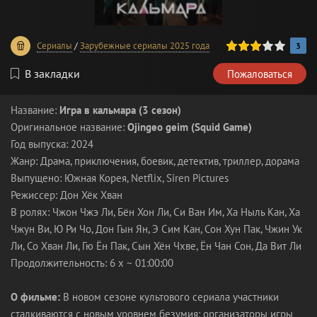
60
1
2
3
4
5
Сериалы
/
Зарубежные сериалы 2025 года
3
В закладки
Пожаловаться
Название:
Игра в кальмара (3 сезон)
Оригинальное название:
Ojingeo geim (Squid Game)
Год выпуска: 2024
Жанр: Драма, приключения, боевик, детектив, триллер, дорама
Выпущено: Южная Корея, Netflix, Siren Pictures
Режиссер: Дон Хёк Хван
В ролях: Чжон Чжэ Ли, Бён Хон Ли, Си Ван Им, Ха Ныль Кан, Ха
Чжун Ви, Ю Ри Чо, Дон Гын Ян, Э Сим Кан, Сон Хун Пак, Чжин Ук
Ли, Со Хван Ли, Гю Ён Пак, Сын Хён Чхве, Ён Чан Сон, Да Вит Ли
Продолжительность: 6 x ~ 01:00:00
О фильме:
В новом сезоне культового сериала участники
сталкиваются с новым уровнем безумия: организаторы игры