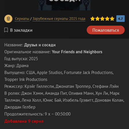
100
1
2
3
4
5
Сериалы
/
Зарубежные сериалы 2025 года
4.7
В закладки
Пожаловаться
Название:
Друзья и соседи
Оригинальное название:
Your Friends and Neighbors
Год выпуска: 2025
Жанр: Драма
Выпущено: США, Apple Studios, Fortunate Jack Productions,
Tropper Ink Productions
Режиссер: Крэйг Гиллеспи, Джонатан Троппер, Стефани Лэйн
В ролях: Джон Хэмм, Аманда Пит, Оливия Манн, Хун Ли, Марк
Таллман, Лена Холл, Юнис Бай, Изабель Грэвитт, Донован Колан,
Джордан Гелбер
Продолжительность: 9 x ~ 00:50:00
Добавлена 9 серия