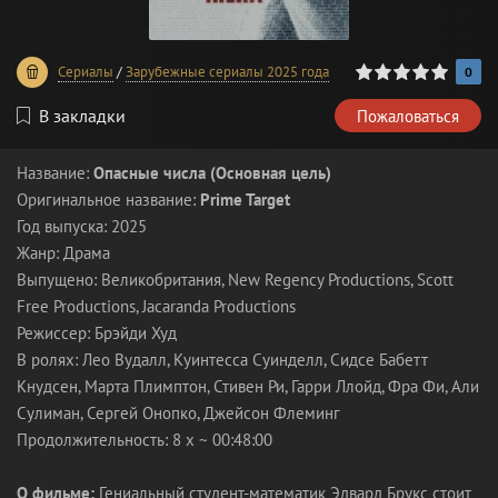
0
1
2
3
4
5
Сериалы
/
Зарубежные сериалы 2025 года
0
В закладки
Пожаловаться
Название:
Опасные числа (Основная цель)
Оригинальное название:
Prime Target
Год выпуска: 2025
Жанр: Драма
Выпущено: Великобритания, New Regency Productions, Scott
Free Productions, Jacaranda Productions
Режиссер: Брэйди Худ
В ролях: Лео Вудалл, Куинтесса Суинделл, Сидсе Бабетт
Кнудсен, Марта Плимптон, Стивен Ри, Гарри Ллойд, Фра Фи, Али
Сулиман, Сергей Онопко, Джейсон Флеминг
Продолжительность: 8 x ~ 00:48:00
О фильме:
Гениальный студент-математик Эдвард Брукс стоит