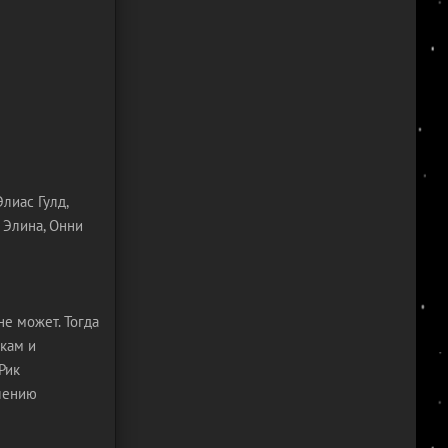
лиас Гулд,
 Элина, Онни
не может. Тогда
чкам и
Рик
блению