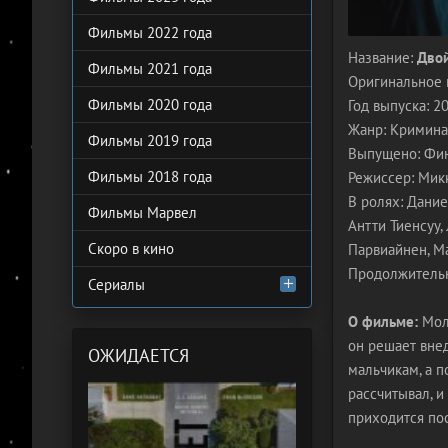
Фильмы 2022 года
Название:
Двой
Фильмы 2021 года
Оригинальное 
Фильмы 2020 года
Год выпуска: 2
Жанр: Кримин
Фильмы 2019 года
Выпущено: Фин
Фильмы 2018 года
Режиссер: Мик
В ролях: Дание
Фильмы Марвел
Антти Тиенсуу,
Скоро в кино
Парвиайнен, М
Продолжительно
Сериалы
О фильме:
Моло
он решает внед
ОЖИДАЕТСЯ
мальчикам, а п
рассчитывал, и
приходится пос