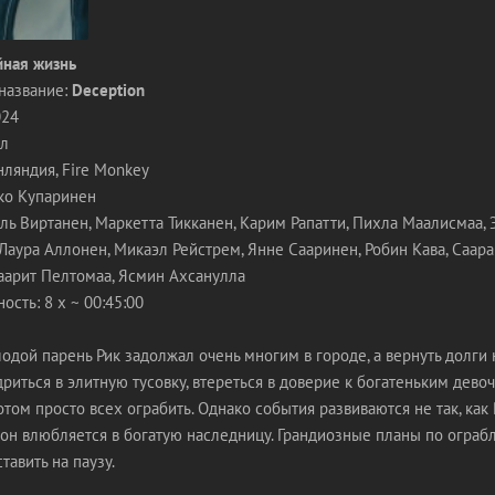
ная жизнь
название:
Deception
024
ал
ляндия, Fire Monkey
ко Купаринен
ль Виртанен, Маркетта Тикканен, Карим Рапатти, Пихла Маалисмаа, Э
 Лаура Аллонен, Микаэл Рейстрем, Янне Сааринен, Робин Кава, Саара
аарит Пелтомаа, Ясмин Ахсанулла
сть: 8 x ~ 00:45:00
дой парень Рик задолжал очень многим в городе, а вернуть долги 
риться в элитную тусовку, втереться в доверие к богатеньким дево
отом просто всех ограбить. Однако события развиваются не так, как 
 он влюбляется в богатую наследницу. Грандиозные планы по огра
тавить на паузу.