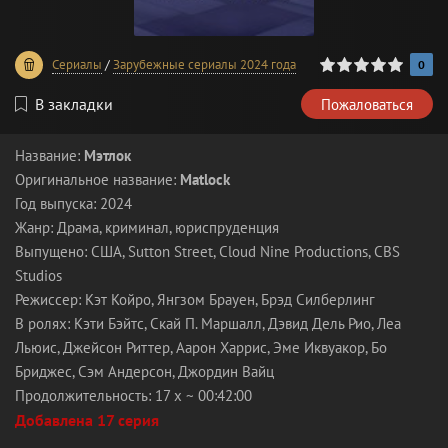
0
1
2
3
4
5
Сериалы
/
Зарубежные сериалы 2024 года
0
В закладки
Пожаловаться
Название:
Мэтлок
Оригинальное название:
Matlock
Год выпуска: 2024
Жанр: Драма, криминал, юриспруденция
Выпущено: США, Sutton Street, Cloud Nine Productions, CBS
Studios
Режиссер: Кэт Койро, Янгзом Брауен, Брэд Силберлинг
В ролях: Кэти Бэйтс, Скай П. Маршалл, Дэвид Дель Рио, Леа
Льюис, Джейсон Риттер, Аарон Харрис, Эме Иквуакор, Бо
Бриджес, Сэм Андерсон, Джордин Вайц
Продолжительность: 17 x ~ 00:42:00
Добавлена 17 серия