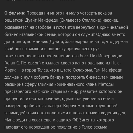
О фильме:
Проведя ни много ни мало четверть века за
решеткой, Дуайт Манфреди (Сильвестр Сталлоне) наконец
оказывается на свободе и готовится вернуться в криминальной
бизнес итальянской семьи, которой он служит. Однако вместо
достойной, по мнению Дуайта, благодарности за то, что держал
свой рот на замке и в одиночку принял весь груз
ответственности за преступление, его босс Пит Инверницци
(Алан С. Петерсон) отсылает своего капо подальше из Нью-
Йорка — в город Талса, что в штате Оклахома. Там Манфреди
должен с нуля собрать банду и построить бизнес, тем самым
расширив сферу влияния криминального клана. Методы
престарелого мафиози стары как мир, развитие которого он
пропустил из-за заключения, однако он уверен в себе и
намерен пробиваться наверх. Впрочем, кроме трудностей
взаимодействия с технологиями и новых правил ведения дел,
Манфреди на хвост еще и садится ФБР, агенты которого
находят его неожиданное появление в Талсе весьма