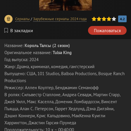
80
1
2
3
4
5
Сериалы
/
Зарубежные сериалы 2024 года
4.2
В закладки
Пожаловаться
Название:
Король Талсы (2 сезон)
Оригинальное название:
Tulsa King
Год выпуска: 2024
Жанр: Драма, криминал, комедия, гангстерский
Выпущено: США, 101 Studios, Balboa Productions, Bosque Ranch
Productions
Режиссер: Аллен Коултер, Бенджамин Семанофф
В ролях: Сильвестр Сталлоне, Андреа Севадж, Мартин Старр,
Джей Уилл, Макс Каселла, Доменик Ломбардоззи, Винсент
Пьяцца, Алан С. Петерсон, Гаррет Хедлунд, Дэна Дилэйни,
Дэшил Коннери, Крис Кальдовино, МакКенна Куигли
Харрингтон, Джастин Гарсия-Прунеда
Продолжительность: 10 x ~ 00:40:00