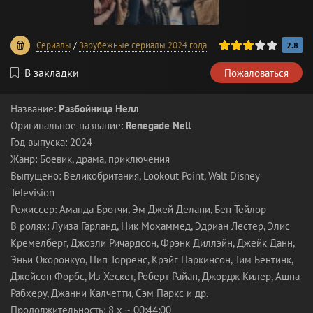
60
1
2
3
4
5
Сериалы
/
Зарубежные сериалы 2024 года
2.8
В закладки
Пожаловаться
Название:
Разбойница Нелл
Оригинальное название:
Renegade Nell
Год выпуска: 2024
Жанр: Боевик, драма, приключения
Выпущено: Великобритания, Lookout Point, Walt Disney
Television
Режиссер: Аманда Бротчи, Эм Джей Делани, Бен Тейлор
В ролях: Луиза Гарланд, Ник Мохаммед, Эдриан Лестер, Элис
Кремелберг, Джоэли Ричардсон, Фрэнк Диллэйн, Джейк Данн,
Эньи Окоронкуо, Пип Торренс, Крэйг Паркинсон, Тим Бентинк,
Джейсон Форбс, Из Хескет, Роберт Райан, Джордж Килер, Ашна
Рабхеру, Джанни Калчетти, Сэм Паркс и др.
Продолжительность: 8 x ~ 00:44:00