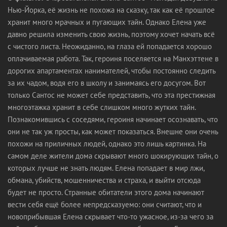
Нью-Йорка, её жизнь не похожа на сказку, так как её прошлое
хранит много мрачных и пугающих тайн. Однако Елена уже
давно решила изменить свою жизнь, поэтому хочет начать всё
с чистого листа. Неожиданно, на глаза ей попадается хорошо
оплачиваемая работа. Так, героиня поселяется на Манхэттене в
дорогих апартаментах нанимателей, чтобы постоянно следить
за их чадом, водя его в школу и занимаясь его досугом. Вот
только Сантос не может себе представить, что эта престижная
многоэтажка хранит в себе слишком много жутких тайн.
Познакомившись с соседями, героиня начинает осознавать, что
они не так уж просты, как может показаться. Внешне они очень
похожи на приличных людей, однако это лишь картинка. На
самом деле жители дома скрывают много шокирующих тайн, о
которых лучше не знать людям. Елена попадает в мир лжи,
обмана, убийств, мошенничества и страха, и выйти отсюда
будет не просто. Странные обитатели этого дома начинают
вести себя ещё более непредсказуемо: они считают, что и
новоприбывшая Елена скрывает что-то ужасное, из-за чего за