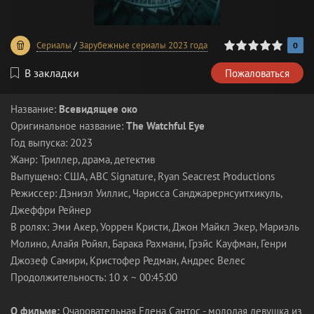
0
1
2
3
4
5
Сериалы
/
Зарубежные сериалы 2023 года
0
В закладки
Пожаловаться
Название:
Всевидящее око
Оригинальное название:
The Watchful Eye
Год выпуска: 2023
Жанр: Триллер, драма, детектив
Выпущено: США, ABC Signature, Ryan Seacrest Productions
Режиссер: Дэниэл Уиллис, Чарисса Санджарернсуитхикуль,
Джеффри Рейнер
В ролях: Эми Акер, Уоррен Кристи, Джон Майкл Экер, Мариэль
Молино, Алайя Ройял, Барака Рахмани, Грэйс Кауфман, Генри
Джозеф Самири, Кристофер Редман, Андрес Велес
Продолжительность: 10 x ~ 00:45:00
О фильме:
Очаровательная Елена Сантос - молодая девушка из