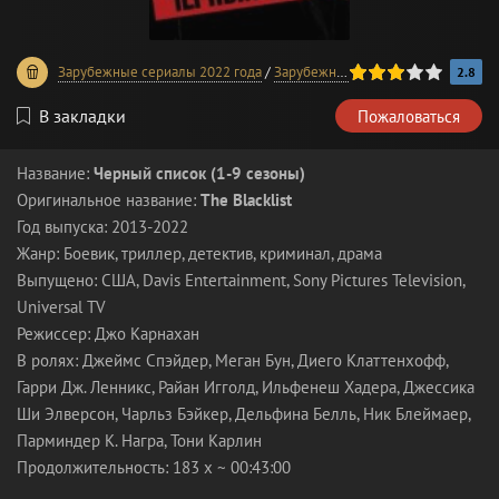
60
1
2
3
4
5
Зарубежные сериалы 2022 года
/
Зарубежные сериалы 2021 года
/
З
2.8
В закладки
Пожаловаться
Название:
Черный список (1-9 сезоны)
Оригинальное название:
The Blacklist
Год выпуска: 2013-2022
Жанр: Боевик, триллер, детектив, криминал, драма
Выпущено: США, Davis Entertainment, Sony Pictures Television,
Universal TV
Режиссер: Джо Карнахан
В ролях: Джеймс Спэйдер, Меган Бун, Диего Клаттенхофф,
Гарри Дж. Ленникс, Райан Игголд, Ильфенеш Хадера, Джессика
Ши Элверсон, Чарльз Бэйкер, Дельфина Белль, Ник Блеймаер,
Парминдер К. Награ, Тони Карлин
Продолжительность: 183 x ~ 00:43:00