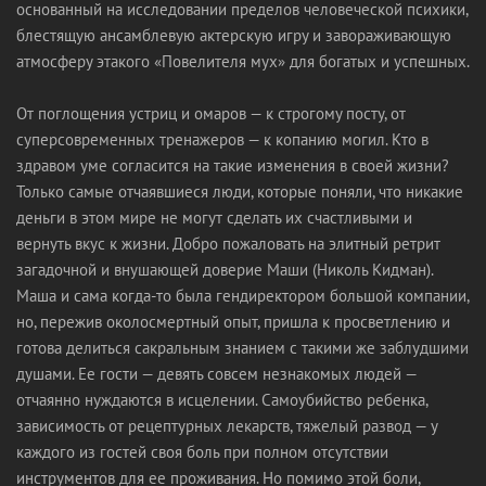
основанный на исследовании пределов человеческой психики,
блестящую ансамблевую актерскую игру и завораживающую
атмосферу этакого «Повелителя мух» для богатых и успешных.
От поглощения устриц и омаров — к строгому посту, от
суперсовременных тренажеров — к копанию могил. Кто в
здравом уме согласится на такие изменения в своей жизни?
Только самые отчаявшиеся люди, которые поняли, что никакие
деньги в этом мире не могут сделать их счастливыми и
вернуть вкус к жизни. Добро пожаловать на элитный ретрит
загадочной и внушающей доверие Маши (Николь Кидман).
Маша и сама когда-то была гендиректором большой компании,
но, пережив околосмертный опыт, пришла к просветлению и
готова делиться сакральным знанием с такими же заблудшими
душами. Ее гости — девять совсем незнакомых людей —
отчаянно нуждаются в исцелении. Самоубийство ребенка,
зависимость от рецептурных лекарств, тяжелый развод — у
каждого из гостей своя боль при полном отсутствии
инструментов для ее проживания. Но помимо этой боли,