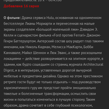
Добавлена 16 ​серия
О фильме:
Драма сервиса Hulu, основанная на одноименном
бестселлере Лианы Мориарти и перенесенная на малые
экраны создателем «Большой маленькой лжи» Дэвидом Э.
Келли и сценаристом фильма «Ford против Ferrari» Джоном-
Генри Баттеруортом. Актерский состав шоу радует глаз такими
именами, как Николь Кидман, Мелисса МакКарти, Бобби
Каннавале, Майкл Шеннон и Люк Эванс, а также роскошными
локациями — действие разворачивается на элитном курорте, в
здании, как будто сошедшем со страниц журнала Architectural
Digest, и в интерьерах, уставленных дорогой вычурной
мебелью и предметами дизайна. Однако на этом престижном
ретрите гости будут не только отдыхать — под руководством
харизматичного гуру им предстоит пройти эмоционально
тяжелые и болезненные трансформации, осмыслить свои
жизни и попытаться измениться в лучшую сторону. Таким
образом, драма сочетает в себе глубокий психологизм,