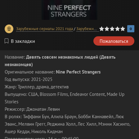
0
1
2
3
4
5
Зарубежные сериалы 2021 года
/
Зарубежные сериалы 2025 года
0
В закладки
Пожаловаться
Название:
Девять совсем незнакомых людей (Девять
незнакомцев)
Оригинальное название:
Nine Perfect Strangers
Год выпуска: 2021-2025
Жанр: Триллер, драма, детектив
Выпущено: США, Blossom Films, Endeavor Content, Made Up
Stories
Режиссер: Джонатан Левин
В ролях: Тиффани Бун, Алила Браун, Бобби Каннавейл, Люк
Эванс, Мелвин Грегг, Реджина Холл, Лес Хилл, Мэнни Хасинто,
Ашер Кедди, Николь Кидман
Продолжительность: 16 x ~ 00:45:00