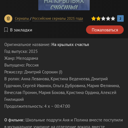
40
1
2
3
4
5
Сериалы
/
Российские сериалы 2025 года
2
В закладки
Пожаловаться
Оригинальное название:
На крыльях счастья
Год выпуска: 2025
Жанр: Мелодрама
Выпущено: Россия
Режиссер: Дмитрий Сорокин (I)
В ролях: Анна Леванова, Кристина Веденеева, Дмитрий
Гудочкин, Сергей Иванюк, Ольга Дубровина, Мария Фелянина,
Вячеслав Пронин, Мария Бокова, Кристина Ордина, Алексей
Гнилицкий
Продолжительность: 4 x ~ 00:47:00
О фильме:
Школьные подруги Аня и Полина вместе поступили
в музыкальное училище на отделение вокала, вместе