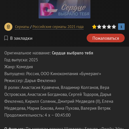
20
1
2
3
4
5
Сериалы
/
Российские сериалы 2025 года
1
В закладки
Пожаловаться
Оригинальное название:
Сердце выбрало тебя
Год выпуска: 2025
Жанр: Комедия
Выпущено: Россия, ООО Кинокомпания «Бумеранг»
Режиссер: Дарья Фекленко
В ролях: Анастасия Кравченя, Владимир Колганов, Вера
Островская, Анастасия Богданова, Сергей Тодоров, Дарья
Фекленко, Кирилл Соляник, Дмитрий Медведев (II), Елена
Медведева, Мария Бокова, Анна Пухова, Валерия Ветряк
Продолжительность: 4 х ~ 00:45:00
О фильме:
По мотивам романа Шарлотты Бронте «Джейн Эйр».