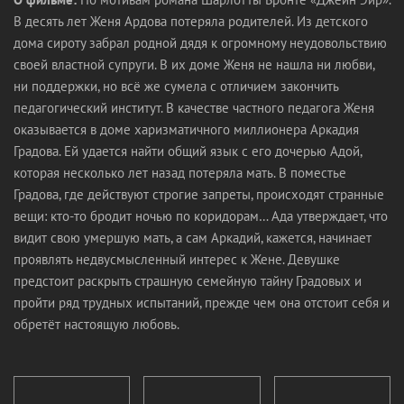
В десять лет Женя Ардова потеряла родителей. Из детского
дома сироту забрал родной дядя к огромному неудовольствию
своей властной супруги. В их доме Женя не нашла ни любви,
ни поддержки, но всё же сумела с отличием закончить
педагогический институт. В качестве частного педагога Женя
оказывается в доме харизматичного миллионера Аркадия
Градова. Ей удается найти общий язык с его дочерью Адой,
которая несколько лет назад потеряла мать. В поместье
Градова, где действуют строгие запреты, происходят странные
вещи: кто-то бродит ночью по коридорам… Ада утверждает, что
видит свою умершую мать, а сам Аркадий, кажется, начинает
проявлять недвусмысленный интерес к Жене. Девушке
предстоит раскрыть страшную семейную тайну Градовых и
пройти ряд трудных испытаний, прежде чем она отстоит себя и
обретёт настоящую любовь.