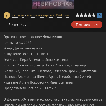
0
1
2
3
4
5
Сериалы
/
Российские сериалы 2024 года
0
В закладки
Пожаловаться
Оригинальное название:
Невиновная
Год выпуска: 2024
Жанр: Драма, мелодрама
Выпущено: Россия, ПЦ ТВИН
Режиссер: Кира Ангелина, Инна Бритвина
В ролях: Анастасия Дьячук, Ефим Архипов, Владимир
Фекленко, Вероника Лысакова, Вячеслав Пронин, Анастасия
Пьянова, Александра Щичко, Арина Шелобанова, Сергей
Рудзевич, Артём Покровский, Инна Бритвина
Продолжительность: 4 x ~ 00:47:21
О фильме:
30-летняя массажистка Елена счастливо замужем за
красавцем Андреем и воспитывает дочь Вику. Муж решает