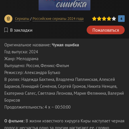
80
1
2
3
4
5
Сериалы
/
Российские сериалы 2024 года
4
В закладки
Пожаловаться
Оригинальное название:
Чужая ошибка
Год выпуска: 2024
Жанр: Мелодрама
Выпущено: Россия, Феникс-Фильм
Режиссер: Александра Бутько
В ролях: Надежда Бахтина, Владлена Паплинская, Алексей
Баранов, Геннадий Семёнов, Сергей Громов, Никита Немцев,
Екатерина Салес, Светлана Леонова, Мария Фелянина, Валерий
Борисов
Продолжительность: 4 х ~ 00:50:00
О фильме:
В жизни известного хирурга Киры наступает черная
полоса: несчастья одно за другим настигают ее, словно