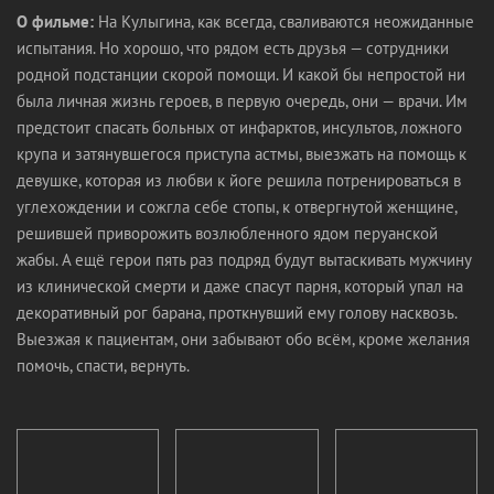
О фильме:
На Кулыгина, как всегда, сваливаются неожиданные
испытания. Но хорошо, что рядом есть друзья — сотрудники
родной подстанции скорой помощи. И какой бы непростой ни
была личная жизнь героев, в первую очередь, они — врачи. Им
предстоит спасать больных от инфарктов, инсультов, ложного
крупа и затянувшегося приступа астмы, выезжать на помощь к
девушке, которая из любви к йоге решила потренироваться в
углехождении и сожгла себе стопы, к отвергнутой женщине,
решившей приворожить возлюбленного ядом перуанской
жабы. А ещё герои пять раз подряд будут вытаскивать мужчину
из клинической смерти и даже спасут парня, который упал на
декоративный рог барана, проткнувший ему голову насквозь.
Выезжая к пациентам, они забывают обо всём, кроме желания
помочь, спасти, вернуть.