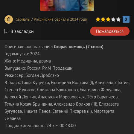
60
1
2
3
4
5
Сериалы
/
Российские сериалы 2024 года
3
В закладки
Пожаловаться
Оригинальное название:
Скорая помощь (7 сезон)
Год выпуска: 2024
Жанр: Медицина, драма
Выпущено: Россия, РИМ Продакшн
Режиссер: Богдан Дробязко
В ролях: Гоша Куценко, Екатерина Волкова (I), Александр Тютин,
Степан Куликов, Светлана Брюханова, Екатерина Федулова,
Алексей Лонгин, Анастасия Морозовская, Пётр Баранчеев,
Татьяна Косач-Брындина, Александр Волков (III), Елизавета
Бугулова, Никита Панов, Евгений Писарев (II), Маргарита
Силаева
Продолжительность: 24 x ~ 00:48:00