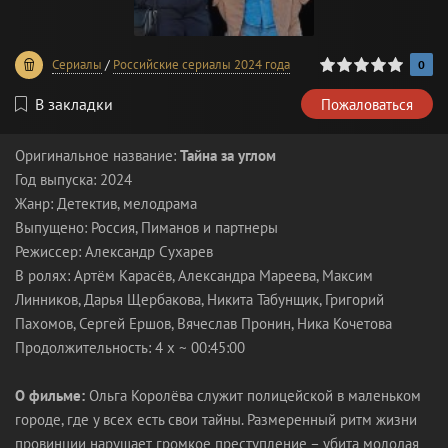
0
1
2
3
4
5
Сериалы
/
Российские сериалы 2024 года
0
В закладки
Пожаловаться
Оригинальное название:
Тайна за углом
Год выпуска: 2024
Жанр: Детектив, мелодрама
Выпущено: Россия, Пиманов и партнеры
Режиссер: Александр Сухарев
В ролях: Артём Карасёв, Александра Мареева, Максим
Линников, Дарья Щербакова, Никита Табунщик, Григорий
Пахомов, Сергей Ершов, Вячеслав Пронин, Ника Кочетова
Продолжительность: 4 x ~ 00:45:00
О фильме:
Ольга Королёва служит полицейской в маленьком
городе, где у всех есть свои тайны. Размеренный ритм жизни
провинции нарушает громкое преступление – убита молодая