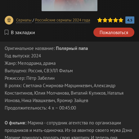
100
1
2
3
4
5
Сериалы
/
Российские сериалы 2024 года
4.5
В закладки
Пожаловаться
Оригинальное название:
Полярный папа
Год выпуска: 2024
Жанр: Мелодрама, драма
Выпущено: Россия, СВЭЛЛ Фильм
Режиссер: Пётр Забелин
В ролях: Светлана Смирнова-Марцинкевич, Александр
Константинов, Юлия Молчанова, Виталий Куликов, Наталья
Ионова, Ника Ивашкевич, Яромир Зайцев
Продолжительность: 4 x ~ 00:45:00
О фильме:
Марина - сотрудник агентства по организации
праздников и мать-одиночка. Из-за авантюр своего мужа Дэна
Марине пришлось продать свою квартиру. И теперь она