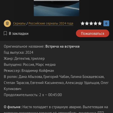
0
1
2
3
4
5
Сериалы
/
Российские сериалы 2024 года
0
В закладки
Пожаловаться
Оригинальное название:
Встреча на встречке
Год выпуска: 2024
Жанр: Детектив, триллер
Выпущено: Россия, Марс медиа
Режиссер: Владимир Койфман
В ролях: Дана Абызова, Григорий Чабан, Галина Бокашевская,
Степан Тарасов, Евгений Касьяненко, Александр Удальцов, Олег
Куликович
Продолжительность: 2 x ~ 00:45:00
О фильме:
Настя попадает в страшную аварию. Вылетевшая на
встречку легковушка таранит её автомобиль, виновница ДТП