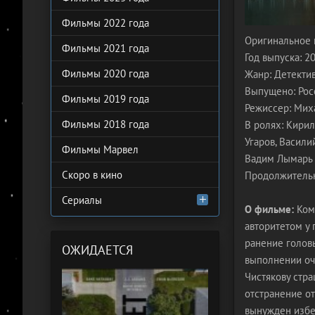
Фильмы 2022 года
Оригинальное 
Фильмы 2021 года
Год выпуска: 2
Фильмы 2020 года
Жанр: Детектив
Выпущено: Рос
Фильмы 2019 года
Режиссер: Мих
Фильмы 2018 года
В ролях: Кирил
Угаров, Васили
Фильмы Марвел
Вадим Лымарь
Скоро в кино
Продолжительно
Сериалы
О фильме:
Кома
авторитетом у 
ранение голов
ОЖИДАЕТСЯ
выполнении оч
Чистякову стр
отстранение от
вынужден избег