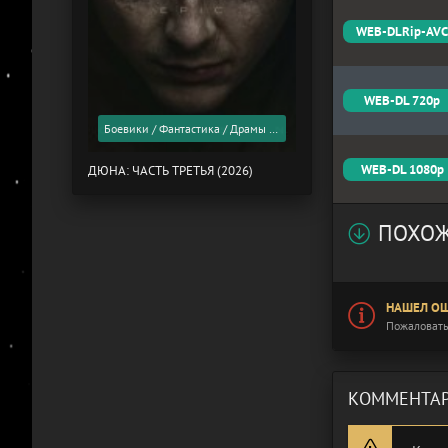
WEB-DLRip-AV
WEB-DL 720p
Боевики / Фантастика / Драмы / Фильмы 2026 года / Скоро в кино
WEB-DL 1080p
ДЮНА: ЧАСТЬ ТРЕТЬЯ (2026)
ПОХОЖ
НАШЕЛ ОШ
Пожаловать
КОММЕНТАР