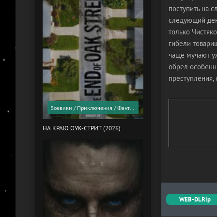
поступить на 
следующий день
только Чистяко
гибели товари
чаще мучают уж
обрел особенны
преступления,
Боевики / Приключения / Фантастика / Фильмы 2026 года / Скоро в кино
НА КРАЮ ОУК-СТРИТ (2026)
WEB-DLRip