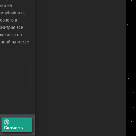
ьно на
амоубийство,
новного в
Дмитрия все
болезнью он
енной на месте
Скачать