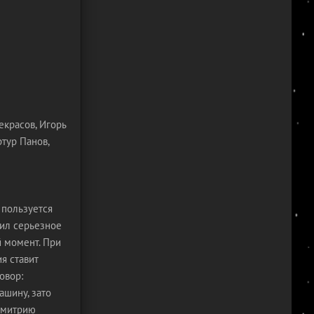
екрасов, Игорь
ртур Панов,
 пользуется
чил серьезное
 момент. При
я ставит
овор:
ашину, зато
 Дмитрию