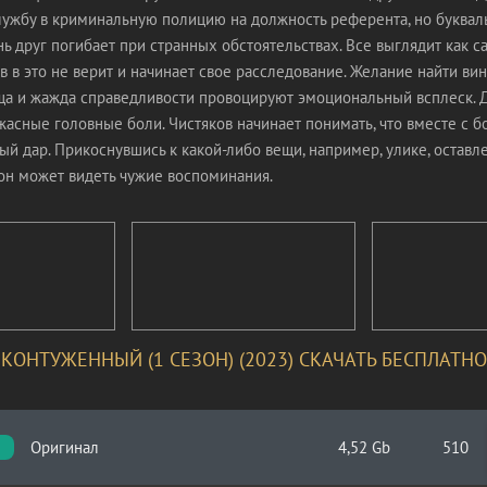
службу в криминальную полицию на должность референта, но буквал
 друг погибает при странных обстоятельствах. Все выглядит как с
в в это не верит и начинает свое расследование. Желание найти ви
ща и жажда справедливости провоцируют эмоциональный всплеск. 
асные головные боли. Чистяков начинает понимать, что вместе с 
й дар. Прикоснувшись к какой-либо вещи, например, улике, оставл
 он может видеть чужие воспоминания.
КОНТУЖЕННЫЙ (1 СЕЗОН) (2023) СКАЧАТЬ БЕСПЛАТНО
Оригинал
4,52 Gb
510