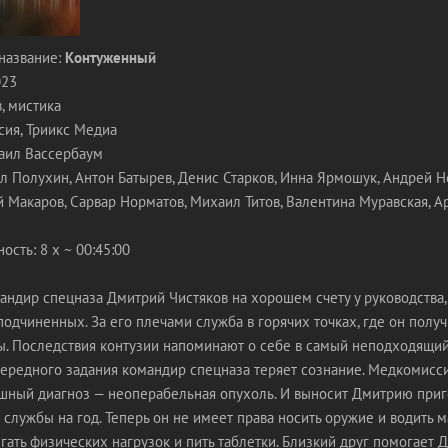
название:
Контуженный
023
, мистика
сия, Триикс Медиа
аил Вассербаум
л Полухин, Антон Батырев, Денис Старков, Инна Ярмошук, Андрей Н
й Макаров, Сарвар Норматов, Михаил Титов, Валентина Муравская, А
сть: 8 х ~ 00:45:00
ндир спецназа Дмитрий Чистяков на хорошем счету у руководства,
подчиненных. За его плечами служба в горячих точках, где он полу
ы. Последствия контузии напоминают о себе в самый неподходящий
ередного задания командир спецназа теряет сознание. Медкомисси
ашный диагноз — неоперабельная опухоль. И выносит Дмитрию приг
 службы на год. Теперь он не имеет права носить оружие и водить м
ать физических нагрузок и пить таблетки. Близкий друг помогает