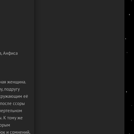
в, Анфиса
тная женщина.
у, подругу
окружающим её
 после ссоры
смертельном
. К тому же
торым
бок и сомнений,