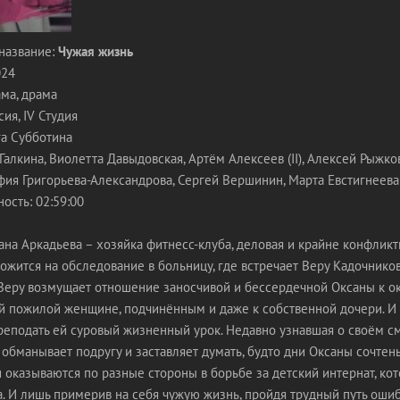
название:
Чужая жизнь
024
ма, драма
ия, IV Студия
га Субботина
Галкина, Виолетта Давыдовская, Артём Алексеев (II), Алексей Рыжко
фия Григорьева-Александрова, Сергей Вершинин, Марта Евстигнеева
ость: 02:59:00
на Аркадьева – хозяйка фитнесс-клуба, деловая и крайне конфлик
жится на обследование в больницу, где встречает Веру Кадочников
 Веру возмущает отношение заносчивой и бессердечной Оксаны к 
й пожилой женщине, подчинённым и даже к собственной дочери. И
реподать ей суровый жизненный урок. Недавно узнавшая о своём 
 обманывает подругу и заставляет думать, будто дни Оксаны сочтены
 оказываются по разные стороны в борьбе за детский интернат, ко
. И лишь примерив на себя чужую жизнь, пройдя трудный путь оши