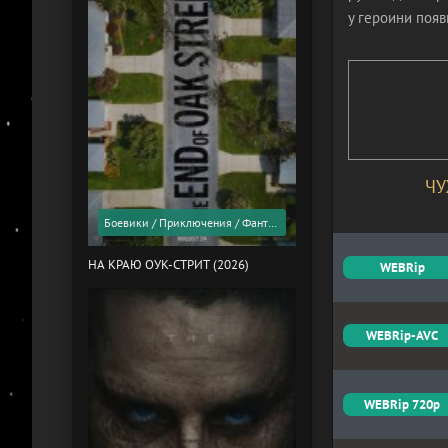
у героини появ
ЧУ
Боевики / Приключения / Фантастика / Фильмы 2026 года / Скоро в кино
НА КРАЮ ОУК-СТРИТ (2026)
WEBRip
WEBRip-AVC
WEBRip 720p