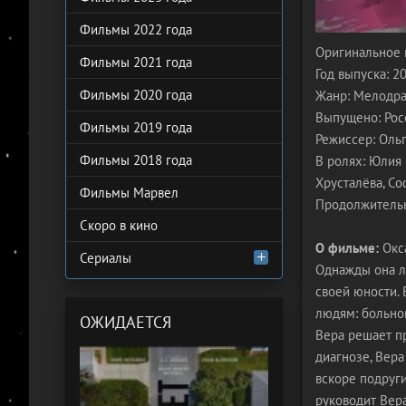
Фильмы 2022 года
Оригинальное 
Фильмы 2021 года
Год выпуска: 2
Фильмы 2020 года
Жанр: Мелодра
Выпущено: Росс
Фильмы 2019 года
Режиссер: Оль
Фильмы 2018 года
В ролях: Юлия 
Хрусталёва, Со
Фильмы Марвел
Продолжительн
Скоро в кино
О фильме:
Окса
Сериалы
Однажды она ло
своей юности.
людям: больно
ОЖИДАЕТСЯ
Вера решает п
диагнозе, Вера
вскоре подруги
руководит Вера