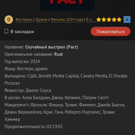
100
1
2
3
4
5
Вестерны
/
Драмы
/
Фильмы 2024 года
/
В хорошем качестве
5
В закладки
Пожаловаться
Название:
Случайный выстрел (Раст)
Оригинальное название:
Rust
Год выпуска: 2024
Жанр: Вестерн, драма
Выпущено: США, BondIt Media Capital, Cavalry Media, El Dorado
Pictures
Режиссер: Джоэл Соуса
В ролях: Алек Болдуин, Джош Хопкинс, Патрик Скотт
Макдермотт, Фрэнсис Фишер, Трэвис Фиммел, Джейк Бьюзи,
Девон Веркхейзер, Крис Гэнн, Роберто Порталес, Трэвис
Хаммер
Продолжительность: 02:19:01